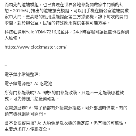
而領先的遠端模組，也已實現在世界各地都能開啟家中門鎖的幻
想。2019/6月推出的遠端擴充模組，可以用手機在辦公室遠端開啟
家中大門。更高階的應用還能搭配第三方攝影機，錄下每次的開門
瞬間，對於辦公室，民宿的特殊應用提供各種可能方案。
科技狂適用Yale YDM-7216加藍芽，24小時客服可讓長輩也找得到
人維修。
https://www.elockmaster.com/
--
電子鎖小常識整理:
電子鎖電源是? A: 吃電池
所有門都能裝嗎? A: 9成5的們都能改裝，只是不一定能裝哪種款
式，可先傳照片給廠商確認。
沒電怎麼辦? A: 電子鎖都有外接電源接點，可外部臨時供電。有的
鎖有機械鑰匙可開門。
會不會很容易壞? A: 大約像是洗衣機的穩定度，仍有壞的可能性，
主要訴求在方便跟安全。