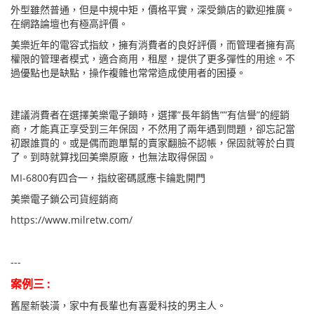
外型雖然普通，但是中規中矩，價格平實，深受鎖店的歡迎推廣。
在網路論壇也有極高評價。
美樂近年的電容式指紋，擁有消費者的良好評價，而管理者擁有高
權限的管理者模式，適合商用，租屋，提供了更多彈性的用途。不
過優點也是缺點，操作複雜也常常造成使用者的困擾。
建議消費者在選擇美樂電子鎖時，選擇”長年銷售””有信譽”的經銷
商，才能真正享受到三年保固，不然用了兩年遇到問題，卻忘記當
初跟誰買的。或是偶而跑單幫的賣家翻臉不認帳，保固就等於白買
了。到時就算找回美樂原廠，也無法取得保固。
MI-6800有四合一，指紋密碼感應卡鑰匙開門
美樂電子鎖公司貨經銷商
https://www.milretw.com/
---
案例三 :
舊屋新裝潢，家中有長輩也有喜愛科技的男主人。