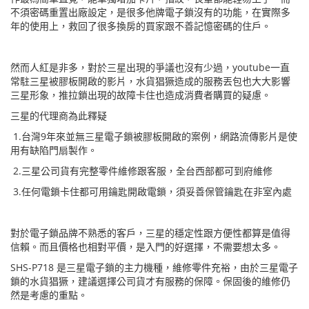
不須密碼重置出廠設定，是很多他牌電子鎖沒有的功能，在實際多
年的使用上，救回了很多換房的買家跟不善記憶密碼的住戶。
然而人紅是非多，對於三星出現的爭議也沒有少過，youtube一直
常駐三星被膠板開啟的影片，水貨猖獗造成的服務丟包也大大影響
三星形象，推拉鎖出現的故障卡住也造成消費者購買的疑慮。
三星的代理商為此釋疑
1.台灣9年來並無三星電子鎖被膠板開啟的案例，網路流傳影片是使
用有缺陷門扇製作。
2.三星公司貨有完整零件維修跟客服，全台西部都可到府維修
3.任何電鎖卡住都可用鑰匙開啟電鎖，須妥善保管鑰匙在非室內處
對於電子鎖品牌不熟悉的客戶，三星的穩定性跟方便性都算是值得
信賴。而且價格也相對平價，是入門的好選擇，不需要想太多。
SHS-P718 是三星電子鎖的主力機種，維修零件充裕，由於三星電子
鎖的水貨猖獗，建議選擇公司貨才有服務的保障。保固後的維修仍
然是考慮的重點。