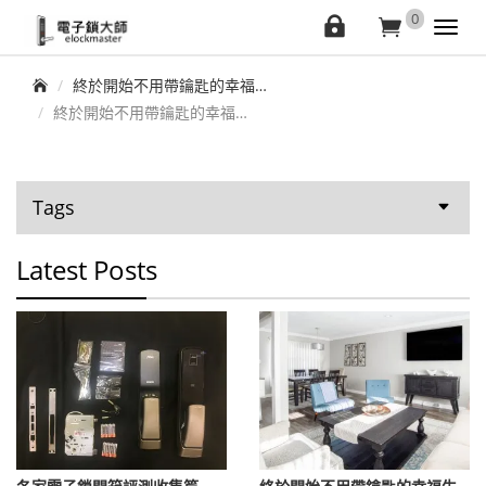
elockmaster
0
會
購
Toggl
navig
員
物
首頁
終於開始不用帶鑰匙的幸福生活
中
車
終於開始不用帶鑰匙的幸福生活
心
Tags
Latest Posts