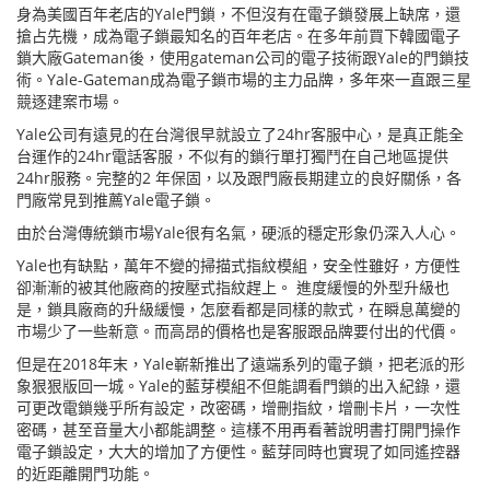
身為美國百年老店的Yale門鎖，不但沒有在電子鎖發展上缺席，還
搶占先機，成為電子鎖最知名的百年老店。在多年前買下韓國電子
鎖大廠Gateman後，使用gateman公司的電子技術跟Yale的門鎖技
術。Yale-Gateman成為電子鎖市場的主力品牌，多年來一直跟三星
競逐建案市場。
Yale公司有遠見的在台灣很早就設立了24hr客服中心，是真正能全
台運作的24hr電話客服，不似有的鎖行單打獨鬥在自己地區提供
24hr服務。完整的2 年保固，以及跟門廠長期建立的良好關係，各
門廠常見到推薦Yale電子鎖。
由於台灣傳統鎖市場Yale很有名氣，硬派的穩定形象仍深入人心。
Yale也有缺點，萬年不變的掃描式指紋模組，安全性雖好，方便性
卻漸漸的被其他廠商的按壓式指紋趕上。 進度緩慢的外型升級也
是，鎖具廠商的升級緩慢，怎麼看都是同樣的款式，在瞬息萬變的
市場少了一些新意。而高昂的價格也是客服跟品牌要付出的代價。
但是在2018年末，Yale嶄新推出了遠端系列的電子鎖，把老派的形
象狠狠版回一城。Yale的藍芽模組不但能調看門鎖的出入紀錄，還
可更改電鎖幾乎所有設定，改密碼，增刪指紋，增刪卡片，一次性
密碼，甚至音量大小都能調整。這樣不用再看著說明書打開門操作
電子鎖設定，大大的增加了方便性。藍芽同時也實現了如同遙控器
的近距離開門功能。