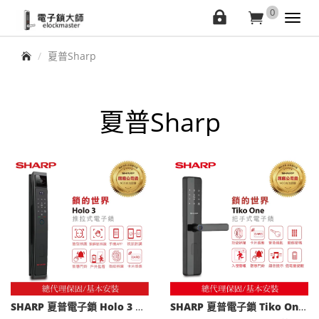
elockmaster
0
會
購
Toggl
navig
員
物
首頁
夏普Sharp
中
車
心
夏普Sharp
SHARP 夏普電子鎖 Holo 3 臉部辨識/掌靜脈/APP/指紋/卡片/密碼/鑰匙
SHARP 夏普電子鎖 Tiko One 指紋/卡片/密碼/鑰匙