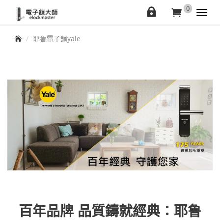
elockmaster
0
會
購
Toggl
navig
員
物
首頁
耶魯電子鎖yale
中
車
心
百年品牌 品質鑄就經典：耶鲁