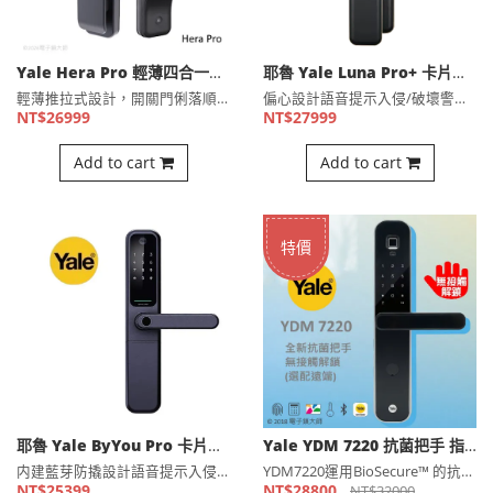
Yale Hera Pro 輕薄四合一推拉式智慧鎖 （公司貨)
耶魯 Yale Luna Pro+ 卡片指紋六合一電子鎖/公司貨含安裝
輕薄推拉式設計，開關門俐落順手指紋快速辨識，回家不用再翻找鑰⋯
偏心設計語音提示入侵/破壞警報功能自動上鎖功能虛擬密碼功能緊⋯
NT$26999
NT$27999
Add to cart
Add to cart
特價
耶魯 Yale ByYou Pro 卡片指紋五合一電子鎖/公司貨含安裝
Yale YDM 7220 抗菌把手 指紋/密碼/卡片/鑰匙 選配藍芽 電子鎖(公司貨)
内建藍芽防撬設計語音提示入侵/破壞警報功能自動上鎖功能虛擬密⋯
YDM7220運用BioSecure™ 的抗菌塗層技術,此塗⋯
NT$25399
NT$28800
NT$32000