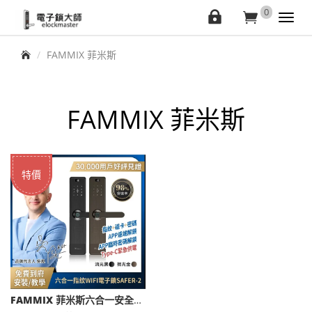
elockmaster
0
會
購
Toggl
navig
員
物
首頁
FAMMIX 菲米斯
中
車
心
FAMMIX 菲米斯
特價
FAMMIX 菲米斯六合一安全智慧指紋Wi-Fi電子鎖SAFER-2 (指紋/密碼/卡片/鑰匙)