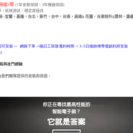
年
(1年安裝保固，3年機器保固)
保固3
擊，氣候測試，穩定度極佳
裝--宜蘭，基隆，台北，新竹，台中，台南，高雄)( 花蓮，台東除外)(雲林，嘉
認可安裝 -> 網路下單 ->隔日工班致電約時間 -> 3~5日後師傅帶電鎖到府安裝
)
裝與改門經驗
由我們團隊提供的安裝與保固，
。