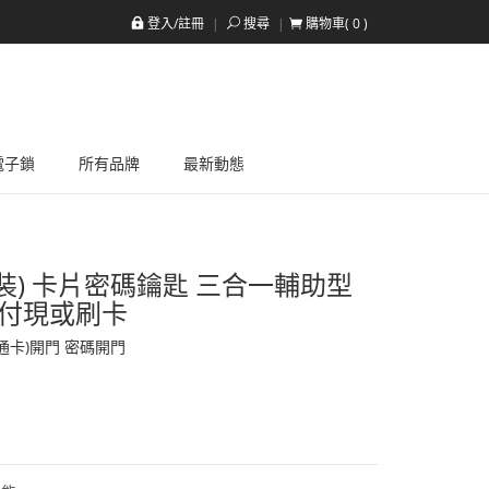
登入/註冊
搜尋
購物車(
0
)
a電子鎖
所有品牌
最新動態
含安裝) 卡片密碼鑰匙 三合一輔助型
裝後付現或刷卡
通卡)開門 密碼開門