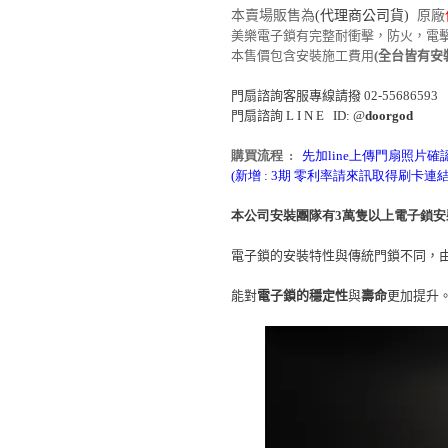
本賣場販售為
(
代理商公司貨
)
原廠
美樂電子鎖有完整耐衝擊，防火，電
本售價包含安裝施工費用
(全台皆有安
門扇諮詢客服專線請撥
02-55686593
門扇諮詢
L I N E ID: @
doorgod
購買流程 :
先加line上傳門扇照片確
(新增 : 3期 零利率請來訊取得刷卡連結
本公司安裝團隊有3萬隻以上電子鎖安
電子鎖的安裝特性與傳統門鎖不同，
能對
電子鎖的穩定性
與
壽命
更加提升