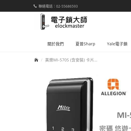
聯絡電話：02-55686593
elockmaster
關於我們
夏普Sharp
Yale電子鎖
首頁
美樂MI-570S (含安裝) 卡片密碼鑰匙 三合一輔助型電子鎖 ----可安裝後付現或刷卡