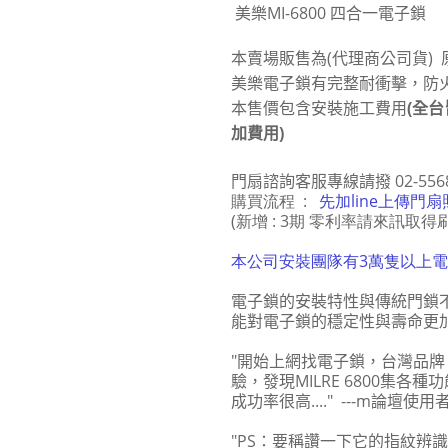
美樂MI-6800 四合一電子鎖
本賣場販售為
(
代理商公司貨
)
美樂電子鎖有完整耐衝擊，防
本售價包含安裝施工費用
(全
加費用)
門扇諮詢客服專線請撥
02-55
購買流程 :
先加line上傳門
(新增 : 3期 零利率請來訊取得
本公司安裝團隊有3萬隻以上
電子鎖的安裝特性與傳統門鎖
能對電子鎖的穩定性與壽命更
"開始上網找電子鎖，台灣品牌、韓
驗，發現MILRE 6800集
成功率很高...." ---m論壇使
"PS：要稱讚一下它的指紋辨