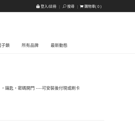
登入/註冊
搜尋
購物車(
0
)
a電子鎖
所有品牌
最新動態
片，鑰匙，密碼開門 ----可安裝後付現或刷卡