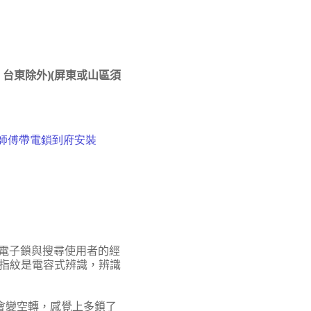
，台東除外)(屏東或山區須
日後師傅帶電鎖到府安裝
各家電子鎖與搜尋使用者的經
而且指紋是電容式辨識，辨識
手會變空轉，感覺上多鎖了