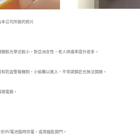
由本公司所裝的照片
體積較光學式較小，對亞洲女性，老人辨識率提升很多。
還有防盜警報機制，小偷難以進入，平常請鎖匠也無法開啟。
損壞電鎖。
長方形9V電池臨時供電。或用鑰匙開門。