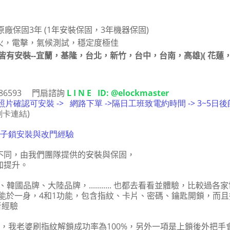
原廠保固3
年 (1年安裝保固，3年機器保固)
火，電擊，氣候測試，穩定度極佳
台皆有安裝--宜蘭，基隆，台北，新竹，台中，台南，高雄)( 花蓮
686593
門扇諮詢
L I N E ID: @elockmaster
扇照片確認可安裝 -> 網路下單 ->隔日工班致電約時間 -> 3~5
刷卡連結)
電子鎖安裝與改門經驗
不同，由我們團隊提供的安裝與保固，
加提升。
國品牌、大陸品牌，........... 也都去看看並體驗，比較過
各種功能於一身，4和1功能，包含指紋、卡片、密碼、鑰匙開鎖，
用者經驗
識，我老婆刷指紋解鎖成功率為100%，另外一項是上鎖後外把