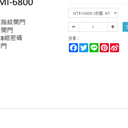
規
格
數
量
分享：
Facebook
Twitter
Line
Pinterest
Sina
Wei