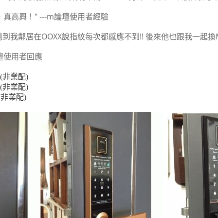
高興！" ---m論壇使用者經驗
聽到我鄰居在OOXX說指紋每次都感應不到!! 後來他也跟我一起換M
論壇使用者回應
(非業配)
(非業配)
(非業配)