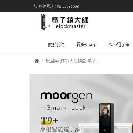
聯絡電話：02-55686593
elockmaster
關於我們
夏普Sharp
Yale電子鎖
首頁
德國摩根T9+人臉辨識 電子貓眼 指靜脈 悠遊卡 遠端解鎖 八合一智能美型電子鎖(施華洛世奇swarovski聯名)