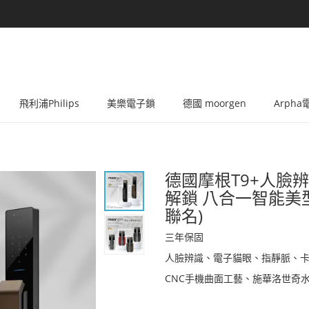
飛利浦Philips
美樂電子鎖
德國 moorgen
Arph
德國摩根T9+人臉辨
解鎖 八合一智能美型
聯名)
三年保固
人臉辨識、電子貓眼、指靜脈、卡片
CNC手機曲面工藝、施華洛世奇