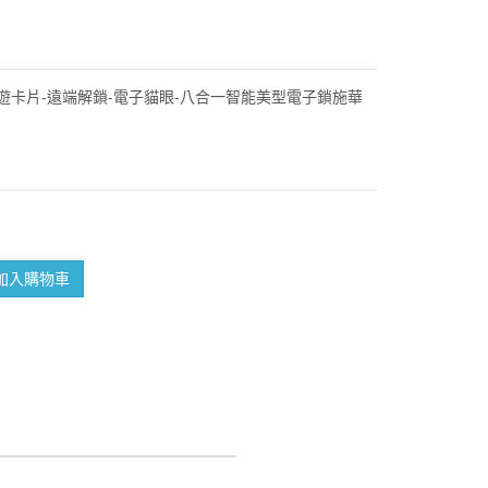
悠遊卡片-遠端解鎖-電子貓眼-八合一智能美型電子鎖施華
加入購物車
bo