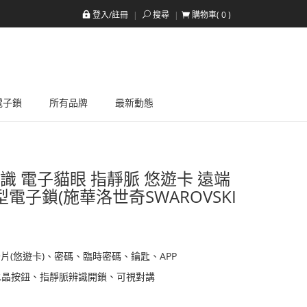
登入/註冊
搜尋
購物車(
0
)
a電子鎖
所有品牌
最新動態
識 電子貓眼 指靜脈 悠遊卡 遠端
電子鎖(施華洛世奇SWAROVSKI
(悠遊卡)、密碼、臨時密碼、鑰匙、APP
水晶按鈕、指靜脈辨識開鎖、可視對講