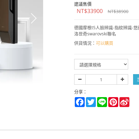
建議售價
NT$33900
NT$38900
德國摩根t5人臉辨識-指紋辨識-
洛世奇swarovski聯名
供貨情況：
可以購買
規
格
數
量
分享：
Facebook
Twitter
Line
Pinterest
Sina
Wei